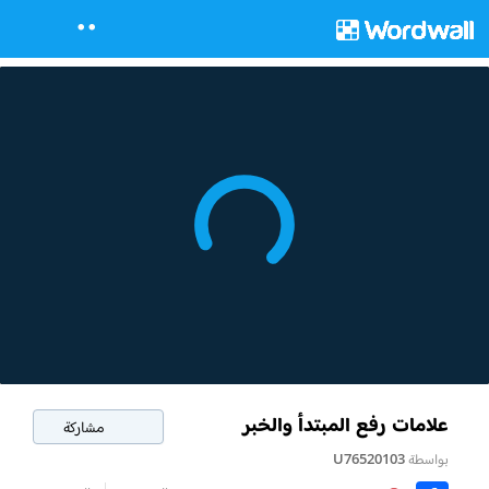
علامات رفع المبتدأ والخبر
مشاركة
بواسطة
U76520103