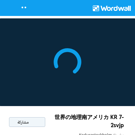
世界の地理南アメリカ KR 7-
مشاركة
2svjp
بواسطة
Kodurestockholm