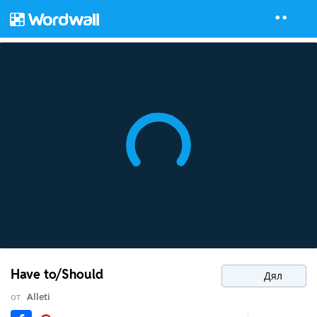
Have to/Should
Дял
от
Alleti