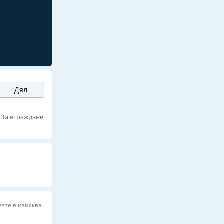
Дял
За вграждане
езте в изисква