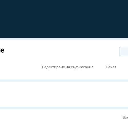
ce
Редактиране на съдържание
Печат
Вл