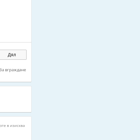
Дял
За вграждане
зте в изисква