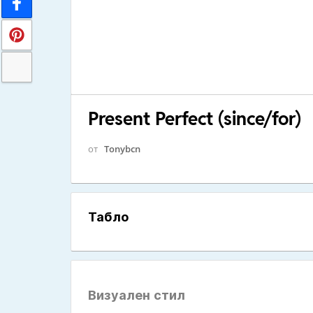
Present Perfect (since/for)
от
Tonybcn
Табло
Визуален стил