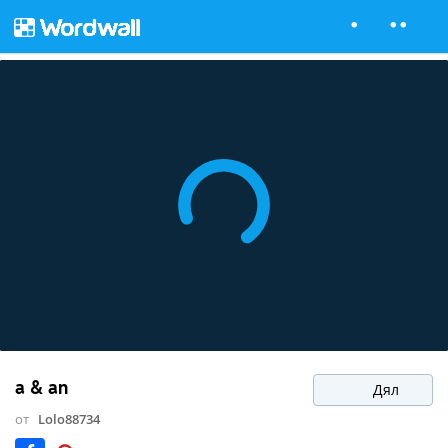
a & an
Дял
от
Lolo88734