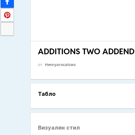
ADDITIONS TWO ADDEND
от
Henryarocatcws
Табло
Визуален стил