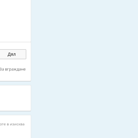
Дял
За вграждане
зте в изисква