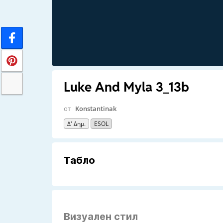
Luke And Myla 3_13b
от
Konstantinak
Δ' Δημ.
ESOL
Табло
Визуален стил