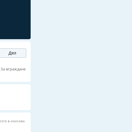
Дял
За вграждане
езте в изисква