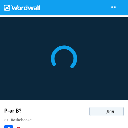
P-ar B?
Дял
от
Raskebaske