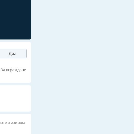
Дял
За вграждане
езте в изисква