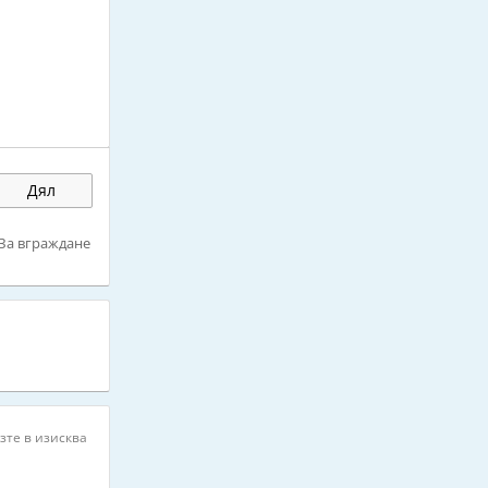
Дял
За вграждане
зте в изисква