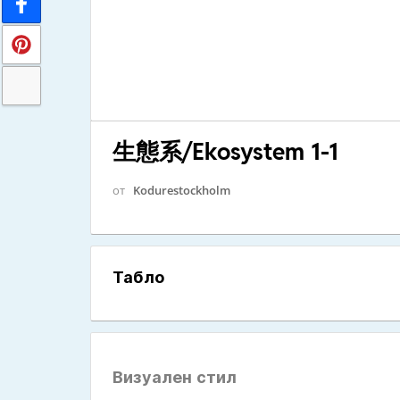
生態系/Ekosystem 1-1
от
Kodurestockholm
Табло
Визуален стил