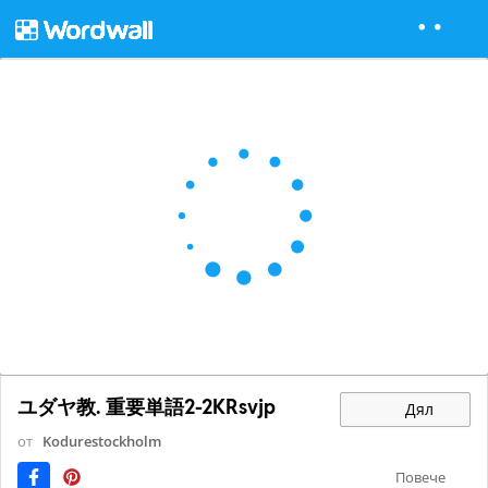
ユダヤ教. 重要単語2-2KRsvjp
Дял
от
Kodurestockholm
Повече