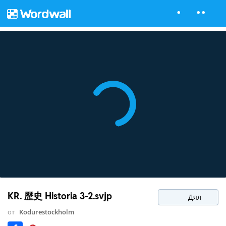
KR. 歴史 Historia 3-2.svjp
Дял
от
Kodurestockholm