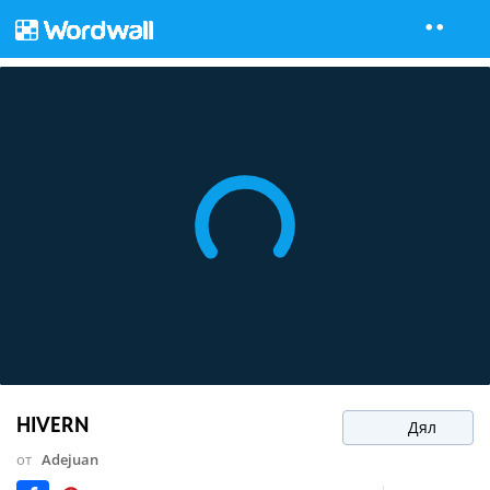
HIVERN
Дял
от
Adejuan