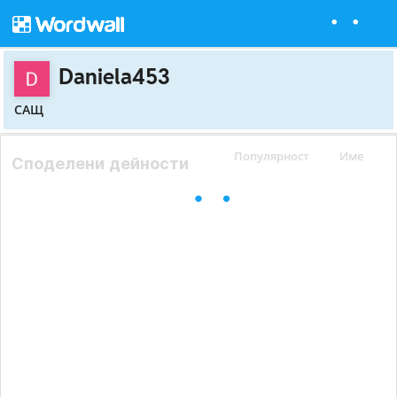
Daniela453
САЩ
Популярност
Име
Споделени дейности