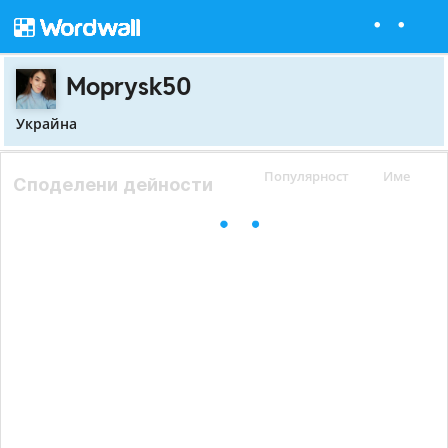
Moprysk50
Украйна
Популярност
Име
Споделени дейности