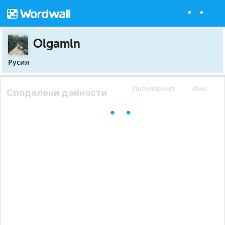
Olgamln
Русия
Популярност
Име
Споделени дейности