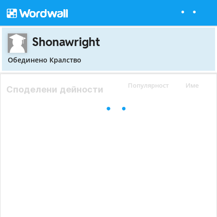
Shonawright
Обединено Кралство
Популярност
Име
Споделени дейности