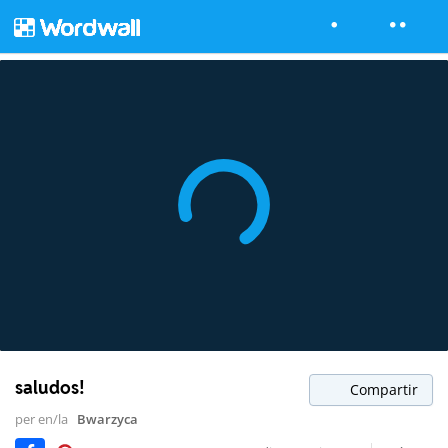
saludos!
Compartir
per en/la
Bwarzyca