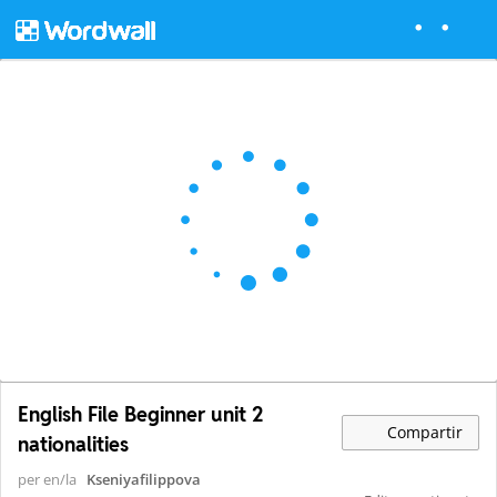
English File Beginner unit 2
Compartir
nationalities
per en/la
Kseniyafilippova