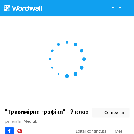
"Тривимірна графіка" - 9 клас
Compartir
per en/la
Mediuk
Editar continguts
Més