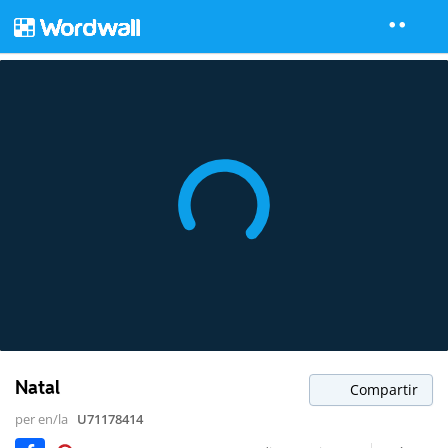
Natal
Compartir
per en/la
U71178414