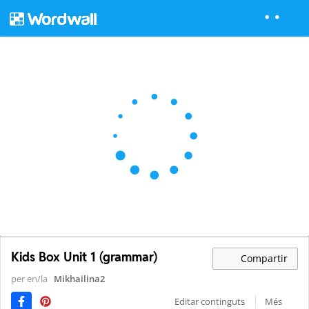
Kids Box Unit 1 (grammar)
Compartir
per en/la
Mikhailina2
Editar continguts
Més