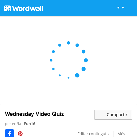
Wednesday Video Quiz
Compartir
per en/la
Fun16
Editar continguts
Més