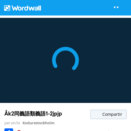
Åk2同義語類義語1-2jpjp
Compartir
per en/la
Kodurestockholm