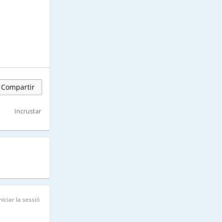
Compartir
Incrustar
niciar la sessió