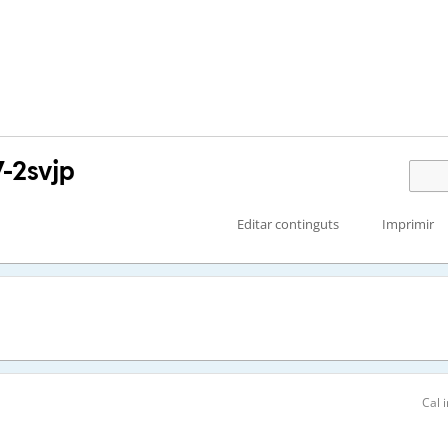
svjp
Editar continguts
Imprimir
Cal i