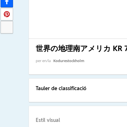
世界の地理南アメリカ KR 7-2
per en/la
Kodurestockholm
Tauler de classificació
Estil visual