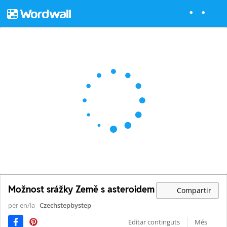
Možnost srážky Země s asteroidem
Compartir
per en/la
Czechstepbystep
Editar continguts
Més