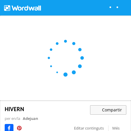
HIVERN
Compartir
per en/la
Adejuan
Editar continguts
Més