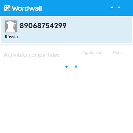
89068754299
Rússia
Popularitat
Nom
Activitats compartides