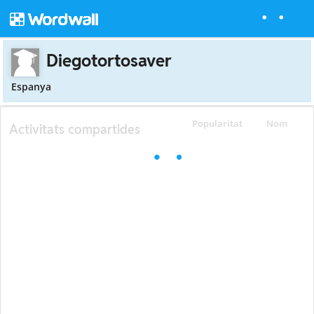
Diegotortosaver
Espanya
Popularitat
Nom
Activitats compartides