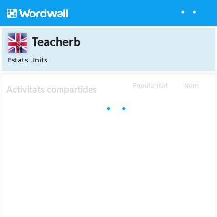
Teacherb
Estats Units
Popularitat
Nom
Activitats compartides