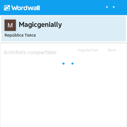
Magicgenially
República Txeca
Popularitat
Nom
Activitats compartides