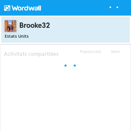
Brooke32
Estats Units
Popularitat
Nom
Activitats compartides