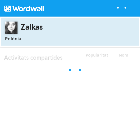
Zalkas
Polònia
Popularitat
Nom
Activitats compartides