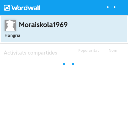
Moraiskola1969
Hongria
Popularitat
Nom
Activitats compartides