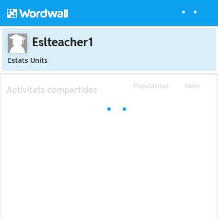
Eslteacher1
Estats Units
Popularitat
Nom
Activitats compartides