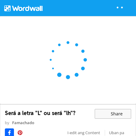
Será a letra "L" ou será "lh"?
Share
by
Famachado
I-edit ang Content
Uban pa