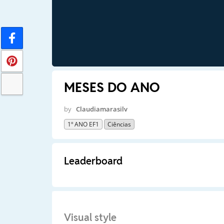
MESES DO ANO
by
Claudiamarasilv
1º ANO EF1
Ciências
Leaderboard
Visual style