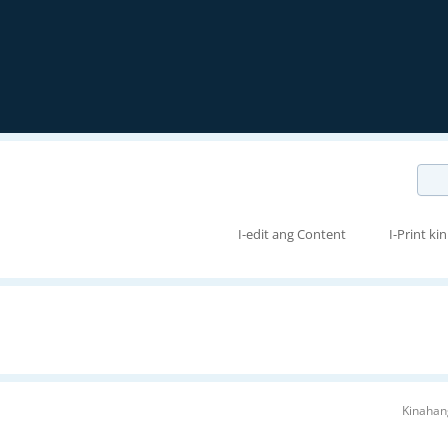
I-edit ang Content
I-Print kin
Kinahan