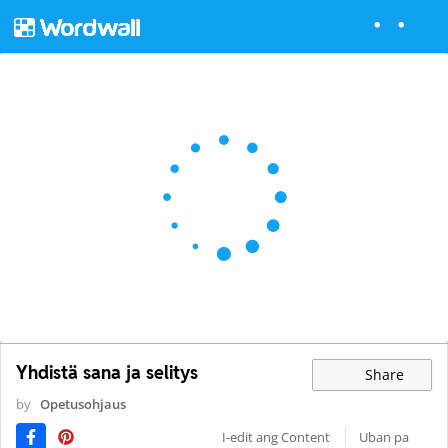
Yhdistä sana ja selitys
Share
by
Opetusohjaus
I-edit ang Content
Uban pa