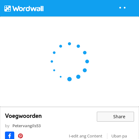
Voegwoorden
Share
by
Petervangils53
I-edit ang Content
Uban pa