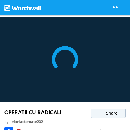
OPERAȚII CU RADICALI
Share
by
Mariastemate202