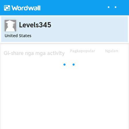
Levels345
United States
Pagkapopular
Ngalan
Gi-share nga mga activity