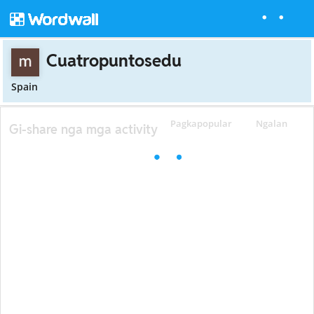
Cuatropuntosedu
Spain
Pagkapopular
Ngalan
Gi-share nga mga activity