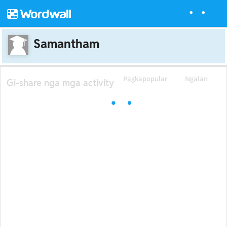
Samantham
Pagkapopular
Ngalan
Gi-share nga mga activity