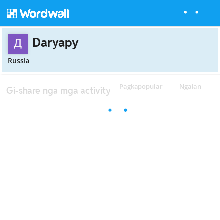
Daryapy
Russia
Pagkapopular
Ngalan
Gi-share nga mga activity