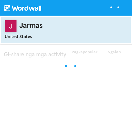
Jarmas
United States
Pagkapopular
Ngalan
Gi-share nga mga activity