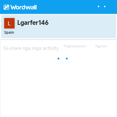
Lgarfer146
Spain
Pagkapopular
Ngalan
Gi-share nga mga activity