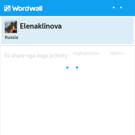
Elenaklinova
Russia
Pagkapopular
Ngalan
Gi-share nga mga activity