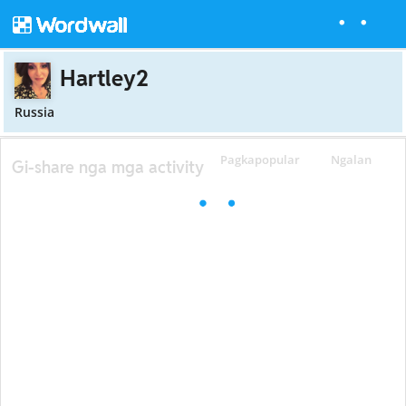
Hartley2
Russia
Pagkapopular
Ngalan
Gi-share nga mga activity