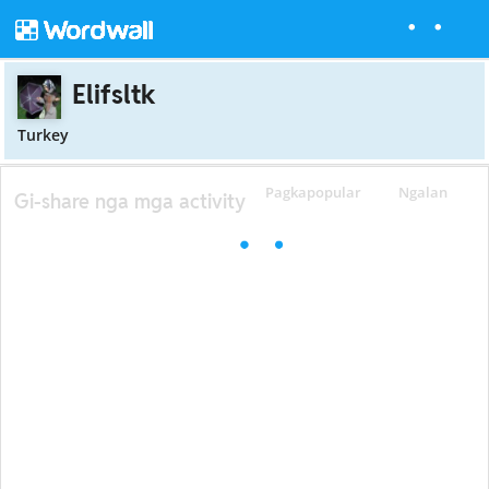
Elifsltk
Turkey
Pagkapopular
Ngalan
Gi-share nga mga activity